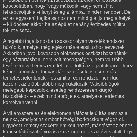
kapcsolatban, hogy "vagy működik, vagy nem". Ha
felkapcsoljuk a villanyt és ég a lámpa, minden rendben. De
ez az egyszerű logika sajnos nem mindig állja meg a helyét
– különösen akkor, ha az épület néhány évtizedes múltra
tekint vissza.
A régebbi ingatlanokban sokszor olyan vezetékrendszer
húzódik, amelyet még egész más életstílushoz terveztek.
Akkoriban jóval kevesebb elektromos eszközt használtak
egy háztartásban: nem volt mosogatógép, nem volt több
tévé, nem volt egyszerre fél tucat töltő az aljzatokban. Ehhez
képest a mostani fogyasztási szokások teljesen más
terhelést jelentenek – és amit a régi rendszer nem tud
kezelni, az előbb-utóbb megmutatkozik. Vaksibb égők,
melegebb kapcsolók, esetleg rendszeresen kiugró
biztosítékok – ezek mind apró jelek, amelyeket érdemes
komolyan venni.
A villanyszerelés és elektromos hálózat felújítás nem az a
munka, amelyet az ember hétvégi barkácsként végez el.
Egyrészt komoly szakértelem kell hozzá, másrészt az ehhez
kapcsolódó szabályozások is szigorodtak az évek alatt. Egy