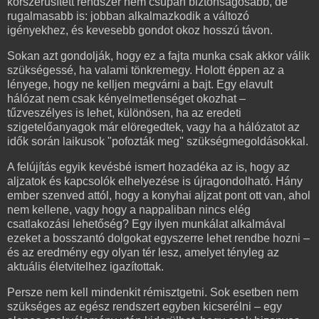
korszerűsített rendszer nem csupán biztonságosabb, de
rugalmasabb is: jobban alkalmazkodik a változó
igényekhez, és kevesebb gondot okoz hosszú távon.
Sokan azt gondolják, hogy ez a fajta munka csak akkor válik
szükségessé, ha valami tönkremegy. Holott éppen az a
lényege, hogy ne kelljen megvárni a bajt. Egy elavult
hálózat nem csak kényelmetlenséget okozhat –
tűzveszélyes is lehet, különösen, ha az eredeti
szigetelőanyagok már elöregedtek, vagy ha a hálózatot az
idők során laikusok "pofozták meg" szükségmegoldásokkal.
A felújítás egyik kevésbé ismert hozadéka az is, hogy az
aljzatok és kapcsolók elhelyezése is újragondolható. Hány
ember szenved attól, hogy a konyhai aljzat pont ott van, ahol
nem kellene, vagy hogy a nappaliban nincs elég
csatlakozási lehetőség? Egy ilyen munkálat alkalmával
ezeket a bosszantó dolgokat egyszerre lehet rendbe hozni –
és az eredmény egy olyan tér lesz, amelyet tényleg az
aktuális életvitelhez igazítottak.
Persze nem kell mindenkit rémisztgetni. Sok esetben nem
szükséges az egész rendszert egyben kicserélni – egy