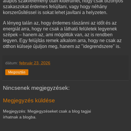
alapos szakvélemény után kiderülhet, hogy csak bizonyos
szakaszokat érdemes felújítani, vagy hogy néhány
korszerűsítéssel is sokat lehet javítani a helyzeten.
A lényeg talán az, hogy érdemes rászánni az időt és az
energiát arra, hogy ne csak a látható felületek legyenek
szépek – hanem az, ami mögöttük van, az is rendben
legyen. Egy felújítás remek alkalom arra, hogy ne csak az
otthon külseje újuljon meg, hanem az "idegrendszere" is.
dátum:
február 23, 2026
Megosztás
Nincsenek megjegyzések:
Megjegyzés küldése
Megjegyzés: Megjegyzéseket csak a blog tagjai
írhatnak a blogba.