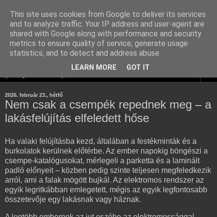
This site uses cookies from Google to deliver its services
Komplex Web+ linképítés
and to analyze traffic. Your IP address and user-agent are
shared with Google along with performance and security
adatbázis
metrics to ensure quality of service, generate usage
statistics, and to detect and address abuse.
LEARN MORE
GOT IT
▼
2026. február 23., hétfő
Nem csak a csempék repednek meg – a
lakásfelújítás elfeledett hőse
Ha valaki felújításba kezd, általában a festékminták és a
burkolatok kerülnek előtérbe. Az ember napokig böngészi a
csempe-katalógusokat, mérlegeli a parketta és a laminált
padló előnyeit – közben pedig szinte teljesen megfeledkezik
arról, ami a falak mögött bujkál. Az elektromos rendszer az
egyik legritkábban emlegetett, mégis az egyik legfontosabb
összetevője egy lakásnak vagy háznak.
A legtöbb embernek az jut eszébe az elektromossággal