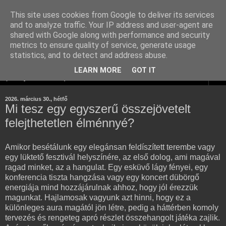
This site uses cookies from Google to deliver its services
Komplex Web+ linképítés
and to analyze traffic. Your IP address and user-agent are
shared with Google along with performance and security
adatbázis
metrics to ensure quality of service, generate usage
statistics, and to detect and address abuse.
LEARN MORE
GOT IT
▼
2026. március 30., hétfő
Mi tesz egy egyszerű összejövetelt
felejthetetlen élménnyé?
Amikor besétálunk egy elegánsan feldíszített terembe vagy
egy lüktető fesztivál helyszínére, az első dolog, ami magával
ragad minket, az a hangulat. Egy esküvő lágy fényei, egy
konferencia tiszta hangzása vagy egy koncert dübörgő
energiája mind hozzájárulnak ahhoz, hogy jól érezzük
magunkat. Hajlamosak vagyunk azt hinni, hogy ez a
különleges aura magától jön létre, pedig a háttérben komoly
tervezés és rengeteg apró részlet összehangolt játéka zajlik.