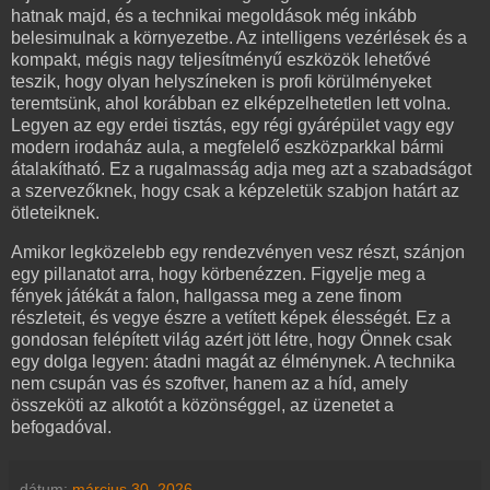
hatnak majd, és a technikai megoldások még inkább
belesimulnak a környezetbe. Az intelligens vezérlések és a
kompakt, mégis nagy teljesítményű eszközök lehetővé
teszik, hogy olyan helyszíneken is profi körülményeket
teremtsünk, ahol korábban ez elképzelhetetlen lett volna.
Legyen az egy erdei tisztás, egy régi gyárépület vagy egy
modern irodaház aula, a megfelelő eszközparkkal bármi
átalakítható. Ez a rugalmasság adja meg azt a szabadságot
a szervezőknek, hogy csak a képzeletük szabjon határt az
ötleteiknek.
Amikor legközelebb egy rendezvényen vesz részt, szánjon
egy pillanatot arra, hogy körbenézzen. Figyelje meg a
fények játékát a falon, hallgassa meg a zene finom
részleteit, és vegye észre a vetített képek élességét. Ez a
gondosan felépített világ azért jött létre, hogy Önnek csak
egy dolga legyen: átadni magát az élménynek. A technika
nem csupán vas és szoftver, hanem az a híd, amely
összeköti az alkotót a közönséggel, az üzenetet a
befogadóval.
dátum:
március 30, 2026