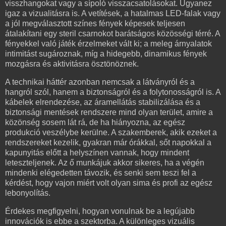
visszhangokat vagy a sípoló visszacsatolásokat. Ugyanez
igaz a vizualitásra is. A vetítések, a hatalmas LED-falak vagy
a jól megválasztott színes fények képesek teljesen
átalakítani egy steril csarnokot barátságos közösségi térré. A
fényekkel való játék érzelmeket vált ki; a meleg árnyalatok
intimitást sugároznak, míg a hidegebb, dinamikus fények
mozgásra és aktivitásra ösztönöznek.
A technikai háttér azonban nemcsak a látványról és a
hangról szól, hanem a biztonságról és a folytonosságról is. A
kábelek elrendezése, az áramellátás stabilizálása és a
biztonsági mentések rendszere mind olyan terület, amire a
közönség sosem lát rá, de ha hiányozna, az egész
produkció veszélybe kerülne. A szakemberek, akik ezeket a
rendszereket kezelik, gyakran már órákkal, sőt napokkal a
kapunyitás előtt a helyszínen vannak, hogy mindent
leteszteljenek. Az ő munkájuk akkor sikeres, ha a végén
mindenki elégedetten távozik, és senki sem teszi fel a
kérdést, hogy vajon miért volt olyan sima és profi az egész
lebonyolítás.
Érdekes megfigyelni, hogyan vonulnak be a legújabb
innovációk is ebbe a szektorba. A különleges vizuális