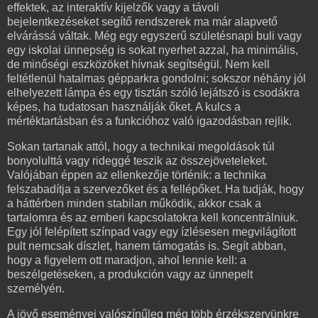
effektek, az interaktív kijelzők vagy a távoli
bejelentkezéseket segítő rendszerek ma már alapvető
elvárássá váltak. Még egy egyszerű születésnapi buli vagy
egy iskolai ünnepség is sokat nyerhet azzal, ha minimális,
de minőségi eszközöket hívnak segítségül. Nem kell
feltétlenül hatalmas gépparkra gondolni; sokszor néhány jól
elhelyezett lámpa és egy tisztán szóló lejátszó is csodákra
képes, ha tudatosan használják őket. A kulcs a
mértéktartásban és a funkcióhoz való igazodásban rejlik.
Sokan tartanak attól, hogy a technikai megoldások túl
bonyolulttá vagy rideggé teszik az összejöveteleket.
Valójában éppen az ellenkezője történik: a technika
felszabadítja a szervezőket és a fellépőket. Ha tudják, hogy
a háttérben minden stabilan működik, akkor csak a
tartalomra és az emberi kapcsolatokra kell koncentrálniuk.
Egy jól felépített színpad vagy egy ízlésesen megvilágított
pult nemcsak díszlet, hanem támogatás is. Segít abban,
hogy a figyelem ott maradjon, ahol lennie kell: a
beszélgetéseken, a produkción vagy az ünnepelt
személyén.
A jövő eseményei valószínűleg még több érzékszervünkre