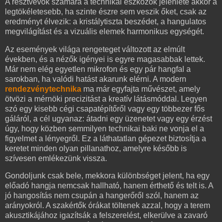
A résztvevők számára a technikai eszközök jelenléte akkor a
legtökéletesebb, ha szinte észre sem veszik őket, csak az
eredményt élvezik: a kristálytiszta beszédet, a hangulatos
megvilágítást és a vizuális elemek harmonikus egységét.
Az események világa rengeteget változott az elmúlt
években, és a nézők igényei is egyre magasabbak lettek.
Már nem elég egyetlen mikrofon és egy pár hangfal a
sarokban, ha valódi hatást akarunk elérni. A modern
rendezvénytechnika
ma már egyfajta művészet, amely
ötvözi a mérnöki precizitást a kreatív látásmóddal. Legyen
szó egy kisebb cégi csapatépítőről vagy egy többezer fős
gáláról, a cél ugyanaz: átadni egy üzenetet vagy egy érzést
úgy, hogy közben semmilyen technikai baki ne vonja el a
figyelmet a lényegről. Ez a láthatatlan gépezet biztosítja a
keretet minden olyan pillanathoz, amelyre később is
szívesen emlékezünk vissza.
Gondoljunk csak bele, mekkora különbséget jelent, ha egy
előadó hangja nemcsak hallható, hanem érthető és telt is. A
jó hangosítás nem csupán a hangerőről szól, hanem az
arányokról. A szakértők órákat töltenek azzal, hogy a terem
akusztikájához igazítsák a felszerelést, elkerülve a zavaró